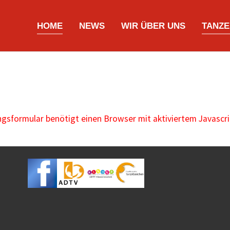
HOME
NEWS
WIR ÜBER UNS
TANZE
sformular benötigt einen Browser mit aktiviertem Javascri